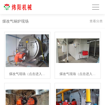
煤改气锅炉现场
查看分类
煤改气现场（点击进入…
煤改气现场（点击进入…